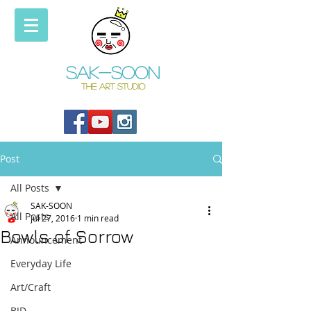
Sak-soon
THE ART STUDIO
Post
All Posts
SAK-SOON
All Posts
Jul 27, 2016
1 min read
Bowls of Sorrow
Announcement
Everyday Life
Art/Craft
BJD