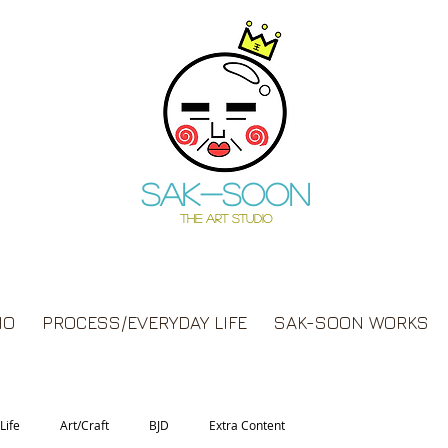
Sak-soon
THE ART STUDIO
IO
PROCESS/EVERYDAY LIFE
SAK-SOON WORKS
Life
Art/Craft
BJD
Extra Content