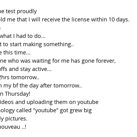
the test proudly
d me that I will receive the license within 10 days.
a
hat I had to do...
t to start making something.. 
e this time...
ne who was waiting for me has gone forever,
ffs and stay active...
12hrs tomorrow..
th my bf the day after tomorrow..
on Thursday!
 videos and uploading them on youtube
ology called "youtube" got grew big
y pictures.
 nouveau ..!