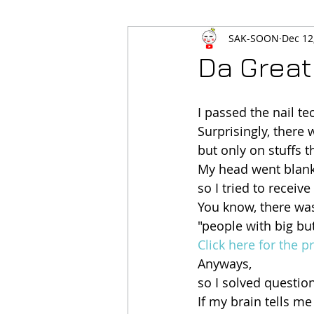
SAK-SOON
Dec 12
Da Great
I passed the nail tec
Surprisingly, there 
but only on stuffs th
My head went blank 
so I tried to receiv
You know, there was
"people with big bu
Click here for the pr
Anyways,
so I solved question
If my brain tells me