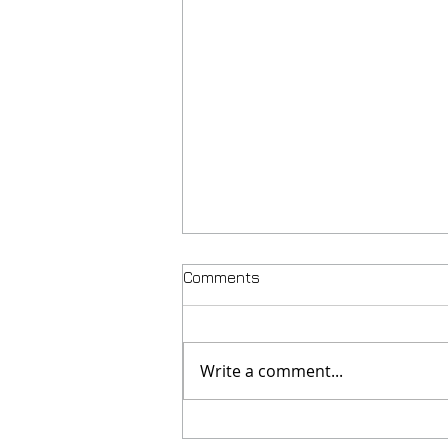
Comments
Write a comment...
Currently Out Of Stock! -