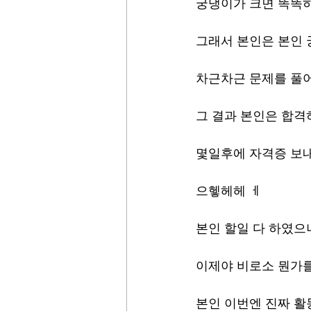
궁댕이가 크면 똑똑하다
그래서 본인은 본인
차근차근 문제를 풀
그 결과 본인은 합
몇일후에 자격증 보
으헿헤헤 ㅔ
본인 할일 다 하였으니
이제야 비로소 뭔가를
본인 이번엔 진짜 활동