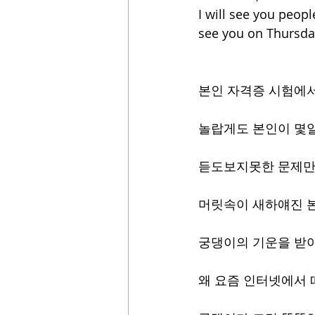
I will see you peopl
see you on Thursday
본인 자격증 시험에
놀랍게도 본인이 몇
듣도보지못한 문제만
머릿속이 새하얘진 
궁댕이의 기운을 받아
왜 요즘 인터넷에서 