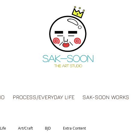
Sak-soon
THE ART STUDIO
IO
PROCESS/EVERYDAY LIFE
SAK-SOON WORKS
Life
Art/Craft
BJD
Extra Content