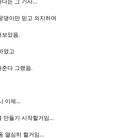
는 그 기사...
 궁댕이만 믿고 의지하며
어보았음.
격하였고
내준다 그랬음.
 이제...
 만들기 시작할거임...
 열심히 할거임...