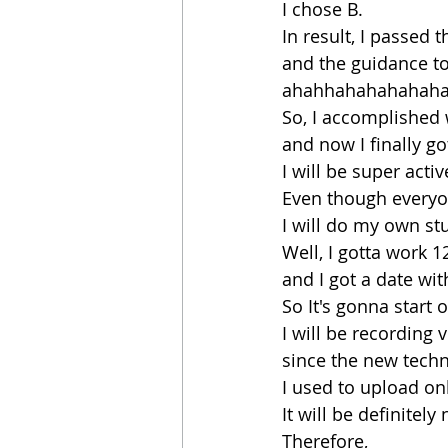
I chose B.
In result, I passed 
and the guidance tol
ahahhahahahahah
So, I accomplished w
and now I finally go
I will be super activ
Even though everyo
I will do my own stu
Well, I gotta work 
and I got a date wi
So It's gonna start 
I will be recording
since the new techn
I used to upload onl
It will be definitely
Therefore,